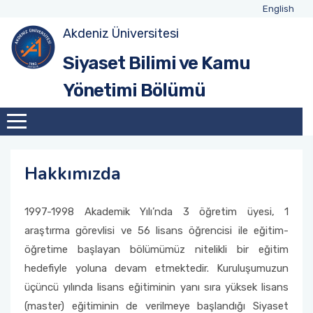
English
Akdeniz Üniversitesi
Hakkımızda
Akademik Personel
Lisans
Ders Programları
Yüksek Lisans
Tezli Yüksek Lisans Formları
Seminerler
Erasmus+ ve Diğer Değişim Programları
Siyaset Bilimi ve Kamu
Yönetimi Bölümü
Yönetim
İdari Personel
Sınav Programları
Lisansüstü
Doktora
Tezsiz Yüksek Lisans Formları
Uluslararası Faaliyetler
Erasmus+ Bölüm Koordinatörlüğü
Bölüm Danışma Kurulu
Öğretim Elemanları Danışmanlık Gün ve
Öğrenci Danışmanları
Ders Programları
Doktora Formları
Kariyer Geliştirme
Saatleri
Formlar
Sınav Programları
Toplumsal Duyarlılık ve Katkı Projesi
Hakkımızda
Formlar
Diğer Faaliyetler
1997-1998 Akademik Yılı’nda 3 öğretim üyesi, 1
araştırma görevlisi ve 56 lisans öğrencisi ile eğitim-
öğretime başlayan bölümümüz nitelikli bir eğitim
hedefiyle yoluna devam etmektedir. Kuruluşumuzun
üçüncü yılında lisans eğitiminin yanı sıra yüksek lisans
(master) eğitiminin de verilmeye başlandığı Siyaset